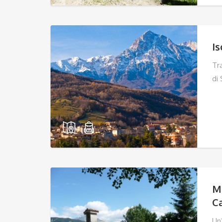
Is
Tra
di 
M
C
Un