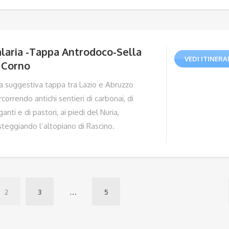
laria -Tappa Antrodoco-Sella
VEDI ITINERA
 Corno
a suggestiva tappa tra Lazio e Abruzzo
correndo antichi sentieri di carbonai, di
ganti e di pastori, ai piedi del Nuria,
steggiando l’altopiano di Rascino.
2
3
…
5