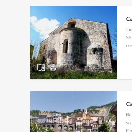
C
Iti
SS
cen
Ca
Ne
sc
Pio