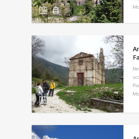
Mo
An
Fa
Ne
sc
Pio
Mo
An