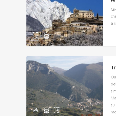
Cir
che
a 
Tr
Que
de
sim
Ma
su 
rag