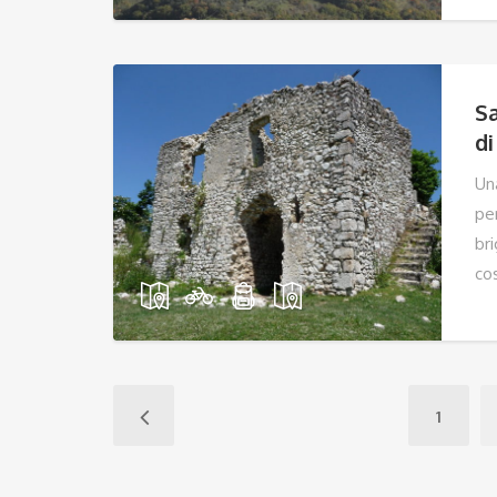
Sa
di
Un
per
bri
co
1