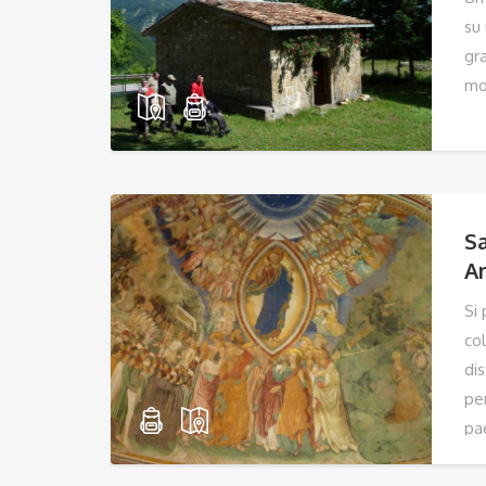
su
gr
mo
Sa
A
Si 
co
di
per
pa
ric