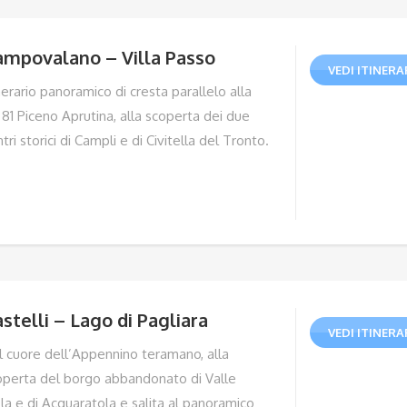
ampovalano – Villa Passo
VEDI ITINERA
nerario panoramico di cresta parallelo alla
 81 Piceno Aprutina, alla scoperta dei due
tri storici di Campli e di Civitella del Tronto.
stelli – Lago di Pagliara
VEDI ITINERA
l cuore dell’Appennino teramano, alla
operta del borgo abbandonato di Valle
la e di Acquaratola e salita al panoramico