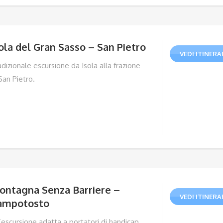
ola del Gran Sasso – San Pietro
VEDI ITINERA
dizionale escursione da Isola alla frazione
San Pietro.
ontagna Senza Barriere –
VEDI ITINERA
ampotosto
’escursione adatta a portatori di handicap