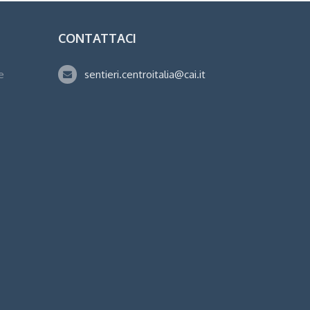
CONTATTACI
e
sentieri.centroitalia@cai.it