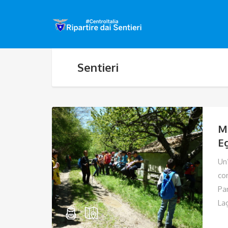
Sentieri
M
Eg
Un
con
Pa
La