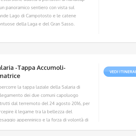
 un panoramico sentiero con vista sul
ande Lago di Campotosto e le catene
ntuose della Laga e del Gran Sasso.
laria -Tappa Accumoli-
VEDI ITINERA
matrice
percorre la tappa laziale della Salaria di
llegamento dei due comuni capoluogo
strutti dal terremoto del 24 agosto 2016, per
cepire il legame tra la bellezza del
esaggio appenninico e la forza di volontà di
ostruire da parte della popolazione.