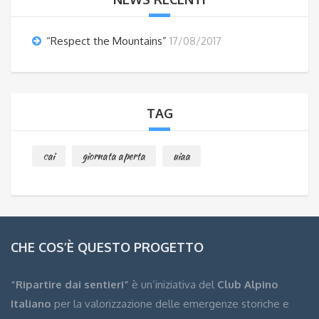
“Respect the Mountains”
17/08/2017
TAG
cai
giornata aperta
uiaa
CHE COS’È QUESTO PROGETTO
“Ripartire dai sentieri”
è un’iniziativa del
Club Alpino
Italiano
per la valorizzazione delle emergenze storiche e