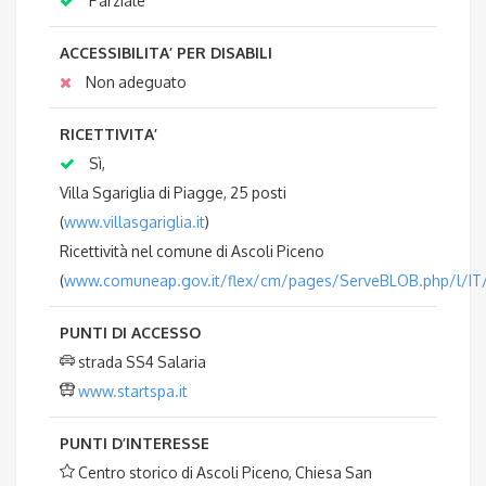
Parziale
ACCESSIBILITA’ PER DISABILI
Non adeguato
RICETTIVITA’
Sì,
Villa Sgariglia di Piagge, 25 posti
(
www.villasgariglia.it
)
Ricettività nel comune di Ascoli Piceno
(
www.comuneap.gov.it/flex/cm/pages/ServeBLOB.php/l/IT/
PUNTI DI ACCESSO
strada SS4 Salaria
www.startspa.it
PUNTI D’INTERESSE
Centro storico di Ascoli Piceno, Chiesa San