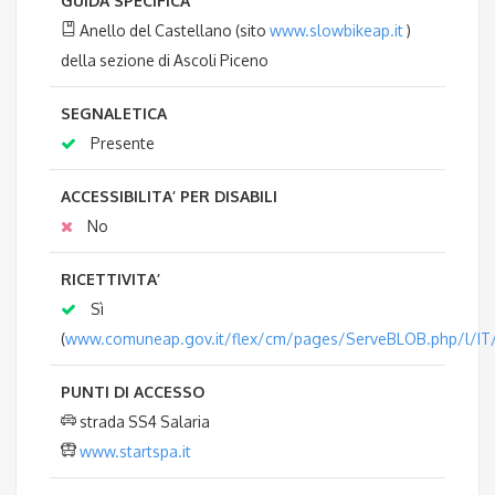
GUIDA SPECIFICA
Anello del Castellano (sito
www.slowbikeap.it
)
della sezione di Ascoli Piceno
SEGNALETICA
Presente
ACCESSIBILITA’ PER DISABILI
No
RICETTIVITA’
Sì
(
www.comuneap.gov.it/flex/cm/pages/ServeBLOB.php/l/IT/
PUNTI DI ACCESSO
strada SS4 Salaria
www.startspa.it